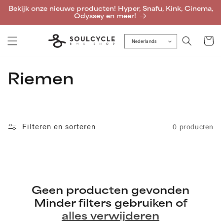
Meteen
Bekijk onze nieuwe producten! Hyper, Snafu, Kink, Cinema,
naar de
Odyssey en meer!
content
Winkelwa
Nederlands
C
Riemen
o
l
Filteren en sorteren
0 producten
l
e
c
Geen producten gevonden
t
Minder filters gebruiken of
i
alles verwijderen